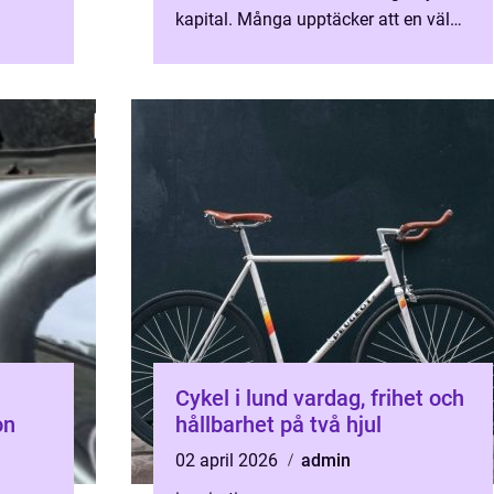
kapital. Många upptäcker att en väl
genomtänkt affär på
andrahandsmarknaden ger samma
funktio...
Cykel i lund vardag, frihet och
on
hållbarhet på två hjul
02 april 2026
admin