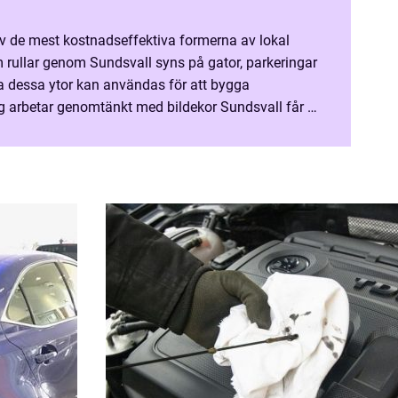
 av de mest kostnadseffektiva formerna av lokal
m rullar genom Sundsvall syns på gator, parkeringar
g arbetar genomtänkt med bildekor Sundsvall får de
lam, igenkänning och professionalism i ett och