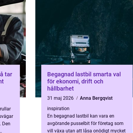
å tar
Begagnad lastbil smarta val
nt
för ekonomi, drift och
hållbarhet
31 maj 2026
Anna Bergqvist
inspiration
rullar
En begagnad lastbil kan vara en
usvägar
avgörande pusselbit för företag som
. Den
vill växa utan att låsa onödigt mycket