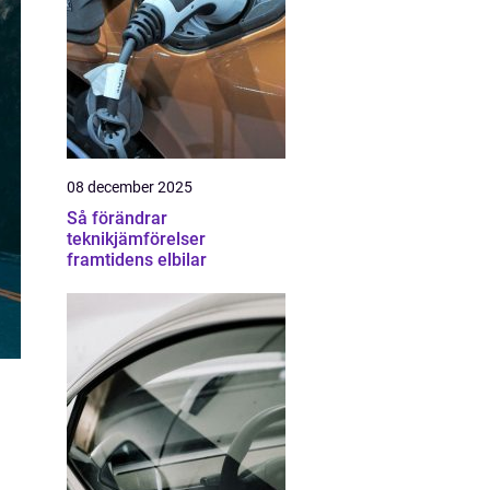
08 december 2025
Så förändrar
teknikjämförelser
framtidens elbilar