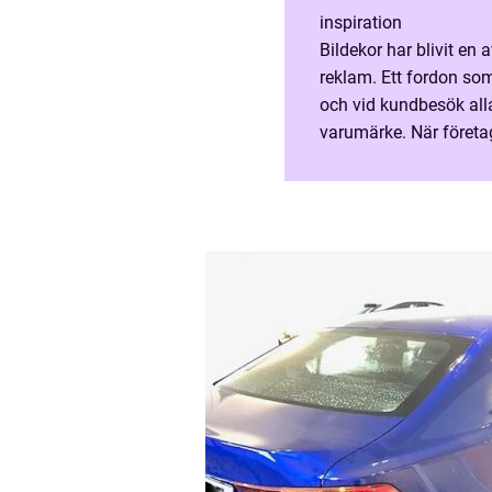
inspiration
Bildekor har blivit en
reklam. Ett fordon so
och vid kundbesök alla dessa ytor kan användas för att bygga
varumärke. När företa
en kombination av rek
samma...