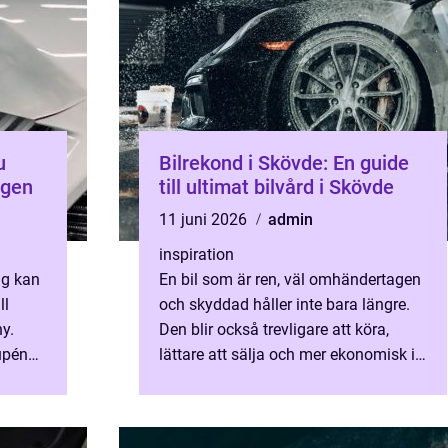
Bilrekond i Skövde: En guide
igen
till ultimat bilvård i Skövde
11 juni 2026
admin
inspiration
ng kan
En bil som är ren, väl omhändertagen
ll
och skyddad håller inte bara längre.
y.
Den blir också trevligare att köra,
kupén
lättare att sälja och mer ekonomisk i
ljer
l&aum...