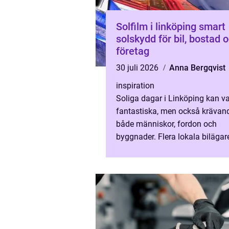
Solfilm i linköping smart
solskydd för bil, bostad 
företag
30 juli 2026
Anna Bergqvist
inspiration
Soliga dagar i Linköping kan v
fantastiska, men också krävand
både människor, fordon och
byggnader. Flera lokala bilägar
fastighetsägare och företag ha
därför börjat se solfilm som ett 