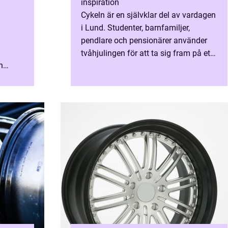
inspiration
Cykeln är en självklar del av vardagen
i Lund. Studenter, barnfamiljer,
pendlare och pensionärer använder
tvåhjulingen för att ta sig fram på ett
n
snabbt, billigt och klimatsmart sätt.
ga
Staden är platt,...