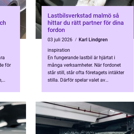
Lastbilsverkstad malmö så
och
hittar du rätt partner för dina
fordon
03 juli 2026
Karl Lindgren
inspiration
ara
En fungerande lastbil är hjärtat i
e för
många verksamheter. När fordonet
står still, står ofta företagets intäkter
e,
stilla. Därför spelar valet av
r
lastbilsverkstad Malmö en avgörande
enke...
roll för både trygghet ...