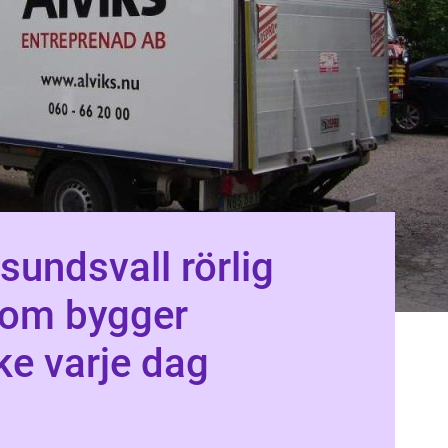
ndsvall rörlig
som bygger
e varje dag