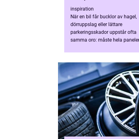
inspiration
När en bil får bucklor av hagel,
dörruppslag eller lättare
parkeringsskador uppstår ofta
samma oro: måste hela panele
spacklas och lackas om? Mån
bilägare blir förvånade när de
upptäcker att bucklo...