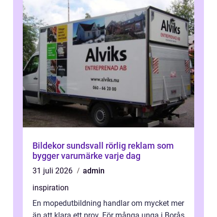
Bildekor sundsvall rörlig reklam som
bygger varumärke varje dag
31 juli 2026
admin
inspiration
En mopedutbildning handlar om mycket mer
än att klara ett prov. För många unga i Borås