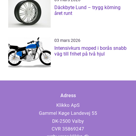
Däckbyte Lund – trygg körning
året runt
03 mars 2026
Intensivkurs moped i borås snabb
väg till frihet på två hjul
Adress