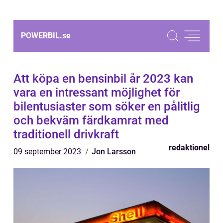
POWERBIL.
se
Att köpa en bensinbil år 2023 kan
vara en intressant möjlighet för
bilentusiaster som söker en pålitlig
och bekväm färdkamrat med
traditionell drivkraft
redaktionel
09 september 2023
Jon Larsson