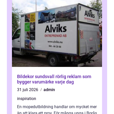
Bildekor sundsvall rörlig reklam som
bygger varumärke varje dag
31 juli 2026
admin
inspiration
En mopedutbildning handlar om mycket mer
än att klara ett prov. För många unga i Borås