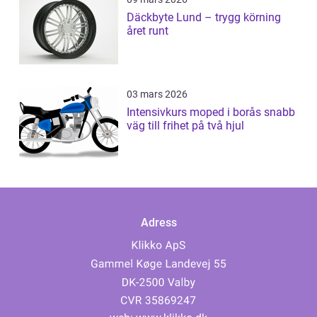
Däckbyte Lund – trygg körning
året runt
03 mars 2026
Intensivkurs moped i borås snabb
väg till frihet på två hjul
Adress