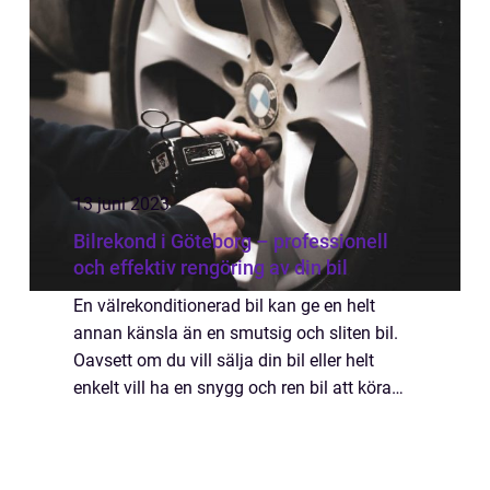
13 juni 2023
Bilrekond i Göteborg – professionell
och effektiv rengöring av din bil
En välrekonditionerad bil kan ge en helt
annan känsla än en smutsig och sliten bil.
Oavsett om du vill sälja din bil eller helt
enkelt vill ha en snygg och ren bil att köra
runt i, så är bilrekond i Göteborg e...