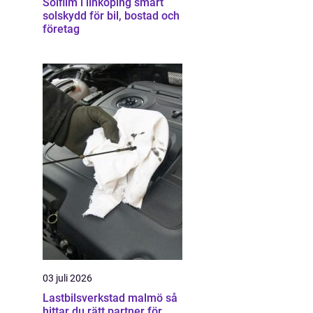
Solfilm i linköping smart
solskydd för bil, bostad och
företag
03 juli 2026
Lastbilsverkstad malmö så
hittar du rätt partner för