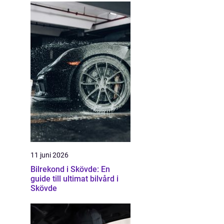
11 juni 2026
Bilrekond i Skövde: En
guide till ultimat bilvård i
Skövde