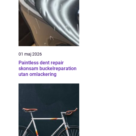
01 maj 2026
Paintless dent repair
skonsam buckelreparation
utan omlackering