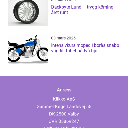
Däckbyte Lund – trygg körning
året runt
03 mars 2026
Intensivkurs moped i borås snabb
väg till frihet på två hjul
Adress