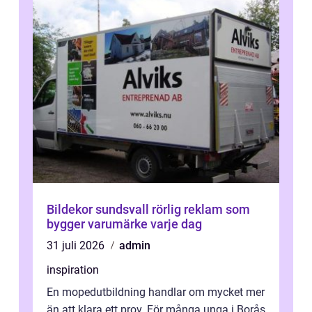
Bildekor sundsvall rörlig reklam som
bygger varumärke varje dag
31 juli 2026
admin
inspiration
En mopedutbildning handlar om mycket mer
än att klara ett prov. För många unga i Borås