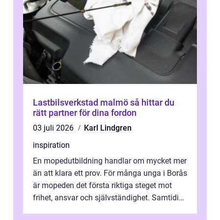
Lastbilsverkstad malmö så hittar du
rätt partner för dina fordon
03 juli 2026
Karl Lindgren
inspiration
En mopedutbildning handlar om mycket mer
än att klara ett prov. För många unga i Borås
är mopeden det första riktiga steget mot
frihet, ansvar och självständighet. Samtidigt
kan regler, bokningar, teo...