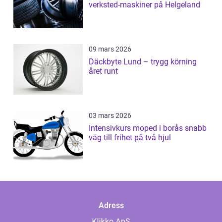
verksted-maskiner på Helgeland
09 mars 2026
Däckbyte Lund – trygg körning
året runt
03 mars 2026
Intensivkurs moped i borås snabb
väg till frihet på två hjul
Adress