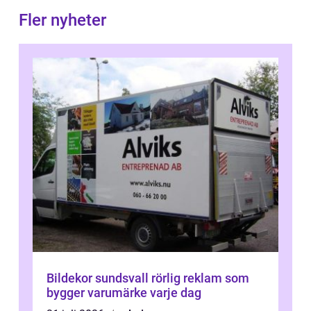
Fler nyheter
Bildekor sundsvall rörlig reklam som
bygger varumärke varje dag