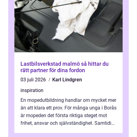
Lastbilsverkstad malmö så hittar du
rätt partner för dina fordon
03 juli 2026
Karl Lindgren
inspiration
En mopedutbildning handlar om mycket mer
än att klara ett prov. För många unga i Borås
är mopeden det första riktiga steget mot
frihet, ansvar och självständighet. Samtidigt
kan regler, bokningar, teo...