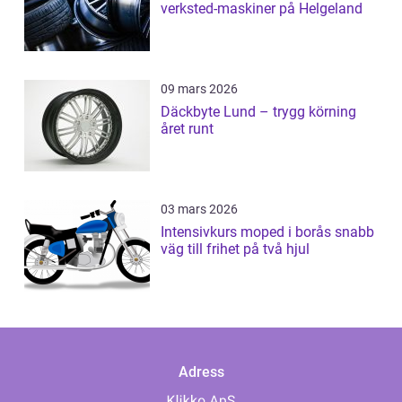
verksted-maskiner på Helgeland
09 mars 2026
Däckbyte Lund – trygg körning
året runt
03 mars 2026
Intensivkurs moped i borås snabb
väg till frihet på två hjul
Adress