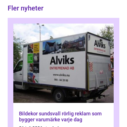
Fler nyheter
Bildekor sundsvall rörlig reklam som
bygger varumärke varje dag