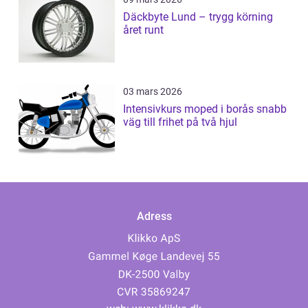
Däckbyte Lund – trygg körning
året runt
03 mars 2026
Intensivkurs moped i borås snabb
väg till frihet på två hjul
Adress