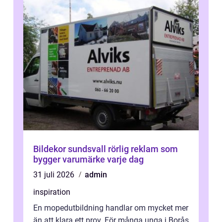
Bildekor sundsvall rörlig reklam som
bygger varumärke varje dag
31 juli 2026
admin
inspiration
En mopedutbildning handlar om mycket mer
än att klara ett prov. För många unga i Borås