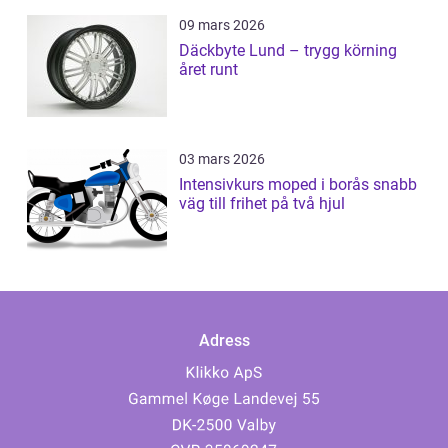
09 mars 2026
Däckbyte Lund – trygg körning
året runt
03 mars 2026
Intensivkurs moped i borås snabb
väg till frihet på två hjul
Adress