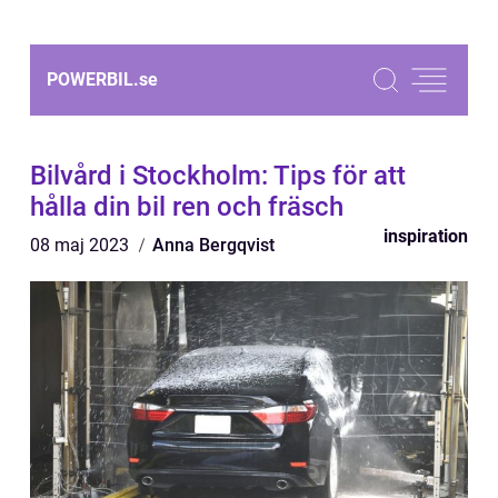
POWERBIL.
se
Bilvård i Stockholm: Tips för att
hålla din bil ren och fräsch
inspiration
08 maj 2023
Anna Bergqvist