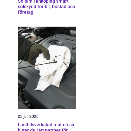
Solfilm i linköping smart
solskydd för bil, bostad och
företag
03 juli 2026
Lastbilsverkstad malmö så
hittar du rätt partner för