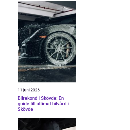
11 juni 2026
Bilrekond i Skövde: En
guide till ultimat bilvård i
Skövde