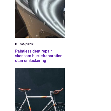
01 maj 2026
Paintless dent repair
skonsam buckelreparation
utan omlackering