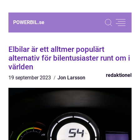
POWERBIL.
se
Elbilar är ett alltmer populärt
alternativ för bilentusiaster runt om i
världen
redaktionel
19 september 2023
Jon Larsson