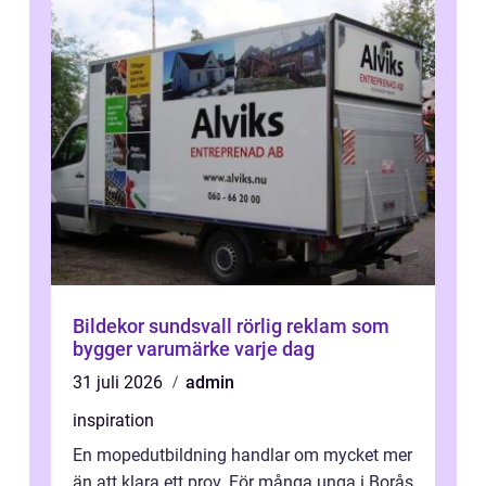
Bildekor sundsvall rörlig reklam som
bygger varumärke varje dag
31 juli 2026
admin
inspiration
En mopedutbildning handlar om mycket mer
än att klara ett prov. För många unga i Borås