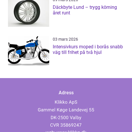
Däckbyte Lund – trygg körning
året runt
03 mars 2026
Intensivkurs moped i borås snabb
väg till frihet på två hjul
Adress