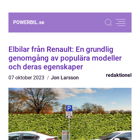
POWERBIL.
se
Elbilar från Renault: En grundlig
genomgång av populära modeller
och deras egenskaper
redaktionel
07 oktober 2023
Jon Larsson