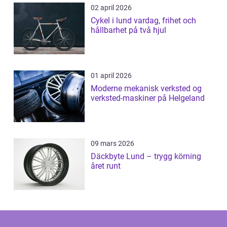
02 april 2026
Cykel i lund vardag, frihet och
hållbarhet på två hjul
01 april 2026
Moderne mekanisk verksted og
verksted-maskiner på Helgeland
09 mars 2026
Däckbyte Lund – trygg körning
året runt