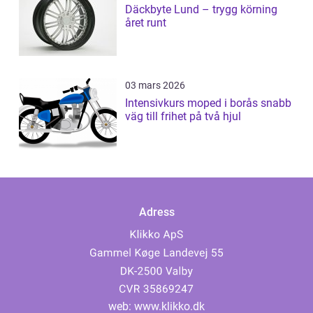
Däckbyte Lund – trygg körning
året runt
03 mars 2026
Intensivkurs moped i borås snabb
väg till frihet på två hjul
Adress
web:
www.klikko.dk