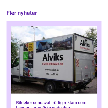
Fler nyheter
Bildekor sundsvall rörlig reklam som
bygger varumärke varje dag