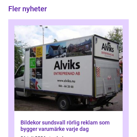
Fler nyheter
Bildekor sundsvall rörlig reklam som
bygger varumärke varje dag