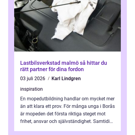
Lastbilsverkstad malmö så hittar du
rätt partner för dina fordon
03 juli 2026
Karl Lindgren
inspiration
En mopedutbildning handlar om mycket mer
än att klara ett prov. För många unga i Borås
är mopeden det första riktiga steget mot
frihet, ansvar och självständighet. Samtidigt
kan regler, bokningar, teo...