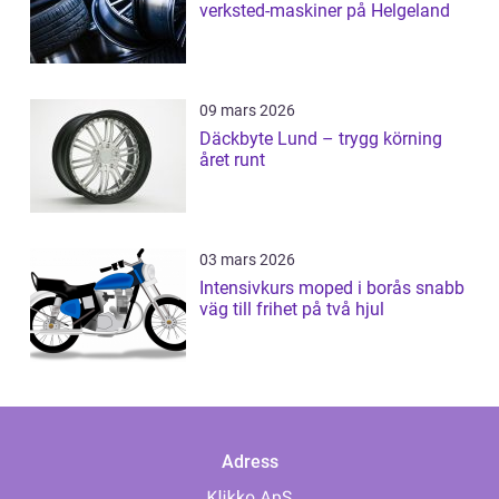
verksted-maskiner på Helgeland
09 mars 2026
Däckbyte Lund – trygg körning
året runt
03 mars 2026
Intensivkurs moped i borås snabb
väg till frihet på två hjul
Adress