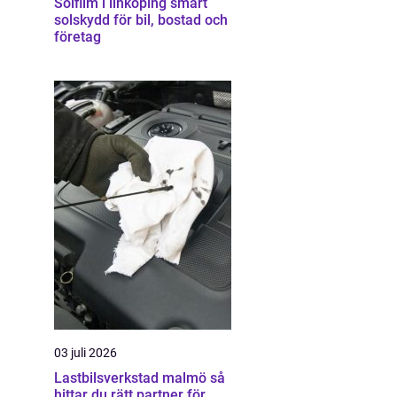
Solfilm i linköping smart
solskydd för bil, bostad och
företag
03 juli 2026
Lastbilsverkstad malmö så
hittar du rätt partner för