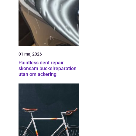
01 maj 2026
Paintless dent repair
skonsam buckelreparation
utan omlackering