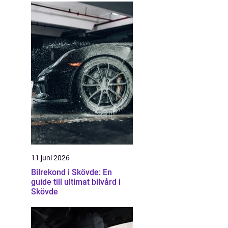
11 juni 2026
Bilrekond i Skövde: En
guide till ultimat bilvård i
Skövde