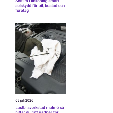
Solfilm i linköping smart
solskydd för bil, bostad och
företag
03 juli 2026
Lastbilsverkstad malmö så
hittar du rätt partner för