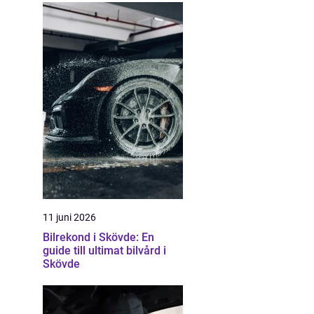
11 juni 2026
Bilrekond i Skövde: En
guide till ultimat bilvård i
Skövde