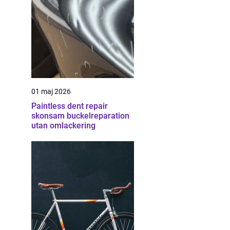
01 maj 2026
Paintless dent repair
skonsam buckelreparation
utan omlackering