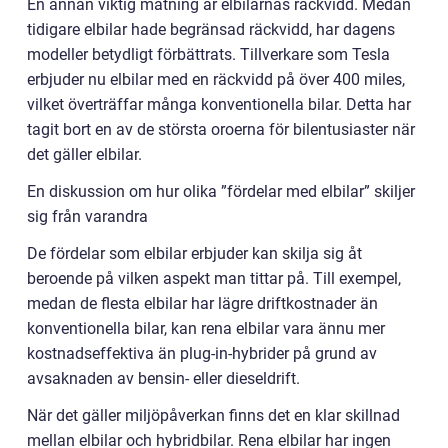
En annan viktig mätning är elbilarnas räckvidd. Medan
tidigare elbilar hade begränsad räckvidd, har dagens
modeller betydligt förbättrats. Tillverkare som Tesla
erbjuder nu elbilar med en räckvidd på över 400 miles,
vilket överträffar många konventionella bilar. Detta har
tagit bort en av de största oroerna för bilentusiaster när
det gäller elbilar.
En diskussion om hur olika ”fördelar med elbilar” skiljer
sig från varandra
De fördelar som elbilar erbjuder kan skilja sig åt
beroende på vilken aspekt man tittar på. Till exempel,
medan de flesta elbilar har lägre driftkostnader än
konventionella bilar, kan rena elbilar vara ännu mer
kostnadseffektiva än plug-in-hybrider på grund av
avsaknaden av bensin- eller dieseldrift.
När det gäller miljöpåverkan finns det en klar skillnad
mellan elbilar och hybridbilar. Rena elbilar har ingen