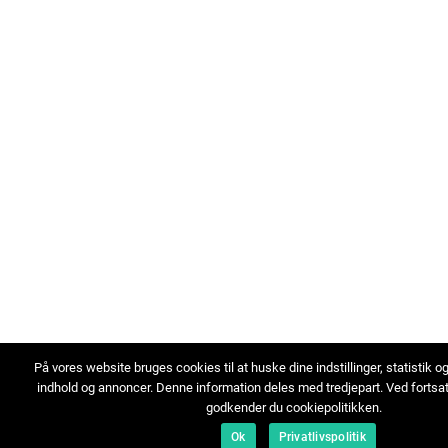
På vores website bruges cookies til at huske dine indstillinger, statistik o
indhold og annoncer. Denne information deles med tredjepart. Ved fortsa
godkender du cookiepolitikken.
Ok
Privatlivspolitik