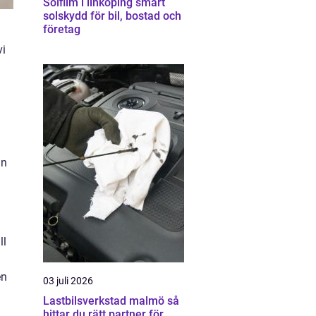
Solfilm i linköping smart
solskydd för bil, bostad och
företag
vi
an
ll
å
en
03 juli 2026
Lastbilsverkstad malmö så
hittar du rätt partner för