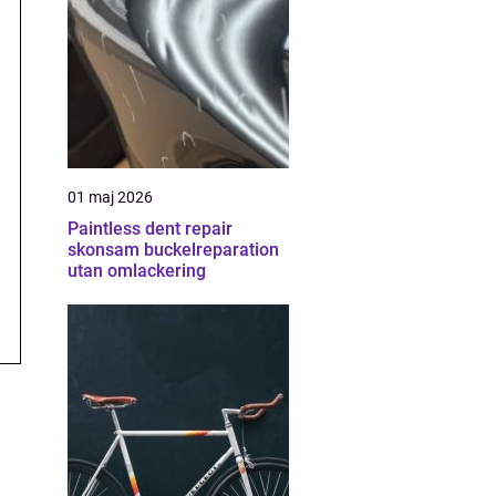
01 maj 2026
Paintless dent repair
skonsam buckelreparation
utan omlackering