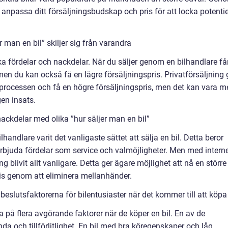
 anpassa ditt försäljningsbudskap och pris för att locka potentie
 man en bil” skiljer sig från varandra
lika fördelar och nackdelar. När du säljer genom en bilhandlare få
en du kan också få en lägre försäljningspris. Privatförsäljning 
er processen och få en högre försäljningspris, men det kan vara m
en insats.
ackdelar med olika ”hur säljer man en bil”
lhandlare varit det vanligaste sättet att sälja en bil. Detta beror
erbjuda fördelar som service och valmöjligheter. Men med intern
g blivit allt vanligare. Detta ger ägare möjlighet att nå en större
ris genom att eliminera mellanhänder.
slutsfaktorerna för bilentusiaster när det kommer till att köpa 
itta på flera avgörande faktorer när de köper en bil. En av de
nda och tillförlitlighet. En bil med bra köregenskaper och låg