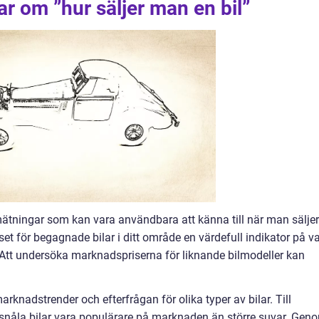
ar om ”hur säljer man en bil”
 mätningar som kan vara användbara att känna till när man säljer
set för begagnade bilar i ditt område en värdefull indikator på v
l. Att undersöka marknadspriserna för liknande bilmodeller kan
arknadstrender och efterfrågan för olika typer av bilar. Till
nåla bilar vara populärare på marknaden än större suvar. Gen