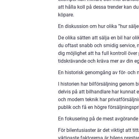
att hålla koll på dessa trender kan du
köpare.
En diskussion om hur olika ”hur säljer
De olika sätten att sälja en bil har o
du oftast snabb och smidig service, m
dig möjlighet att ha full kontroll öv
tidskrävande och kräva mer av din eg
En historisk genomgång av för- och n
I historien har bilförsäljning genom bi
delvis på att bilhandlare har kunnat 
och modern teknik har privatförsäljnin
publik och få en högre försäljningsp
En fokusering på de mest avgörande be
För bilentusiaster är det viktigt att t
viktigaste faktorerna är bilens presta