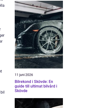
lla
r
ger
er
et
11 juni 2026
Bilrekond i Skövde: En
guide till ultimat bilvård i
Skövde
bil