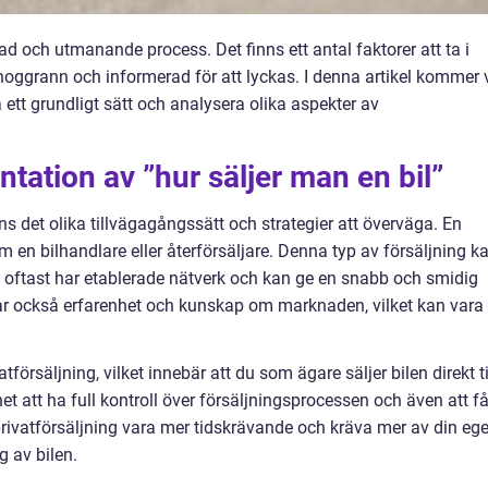
ad och utmanande process. Det finns ett antal faktorer att ta i
a noggrann och informerad för att lyckas. I denna artikel kommer 
å ett grundligt sätt och analysera olika aspekter av
tation av ”hur säljer man en bil”
inns det olika tillvägagångssätt och strategier att överväga. En
m en bilhandlare eller återförsäljare. Denna typ av försäljning k
e oftast har etablerade nätverk och kan ge en snabb och smidig
har också erfarenhet och kunskap om marknaden, vilket kan vara
tförsäljning, vilket innebär att du som ägare säljer bilen direkt ti
et att ha full kontroll över försäljningsprocessen och även att f
privatförsäljning vara mer tidskrävande och kräva mer av din eg
g av bilen.