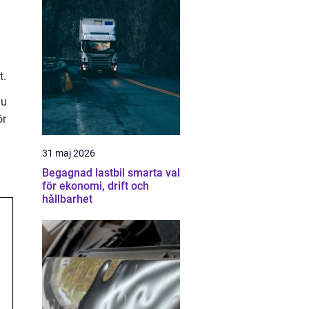
t.
du
ör
31 maj 2026
Begagnad lastbil smarta val
för ekonomi, drift och
hållbarhet