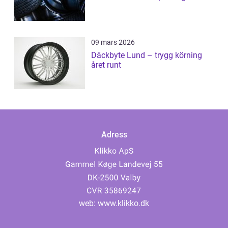
09 mars 2026
Däckbyte Lund – trygg körning
året runt
Adress
web:
www.klikko.dk