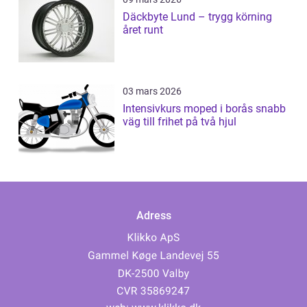
Däckbyte Lund – trygg körning
året runt
03 mars 2026
Intensivkurs moped i borås snabb
väg till frihet på två hjul
Adress