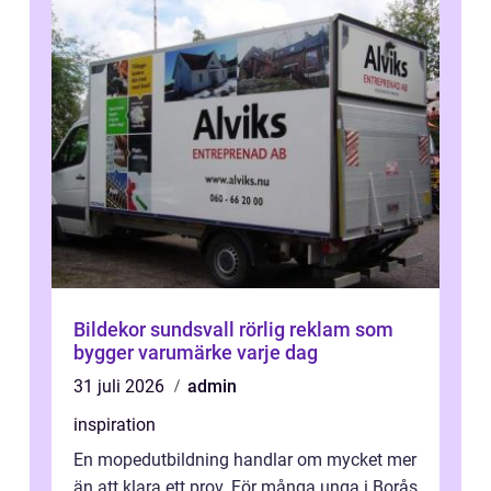
Bildekor sundsvall rörlig reklam som
bygger varumärke varje dag
31 juli 2026
admin
inspiration
En mopedutbildning handlar om mycket mer
än att klara ett prov. För många unga i Borås