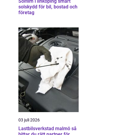
Solfilm i linköping smart
solskydd för bil, bostad och
företag
03 juli 2026
Lastbilsverkstad malmö så
hittar du rätt partner för