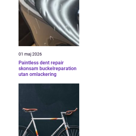
01 maj 2026
Paintless dent repair
skonsam buckelreparation
utan omlackering