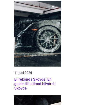
11 juni 2026
Bilrekond i Skövde: En
guide till ultimat bilvård i
Skövde