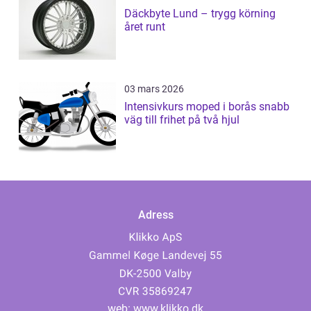
Däckbyte Lund – trygg körning
året runt
03 mars 2026
Intensivkurs moped i borås snabb
väg till frihet på två hjul
Adress
web:
www.klikko.dk