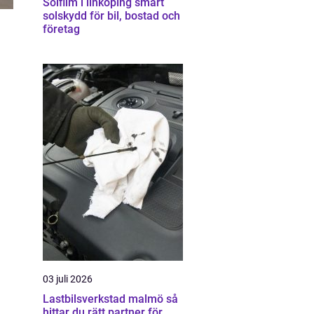
Solfilm i linköping smart
solskydd för bil, bostad och
företag
03 juli 2026
Lastbilsverkstad malmö så
hittar du rätt partner för