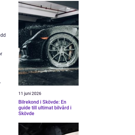
idd
r
r
11 juni 2026
Bilrekond i Skövde: En
guide till ultimat bilvård i
Skövde