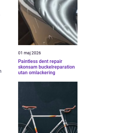
01 maj 2026
Paintless dent repair
skonsam buckelreparation
n
utan omlackering