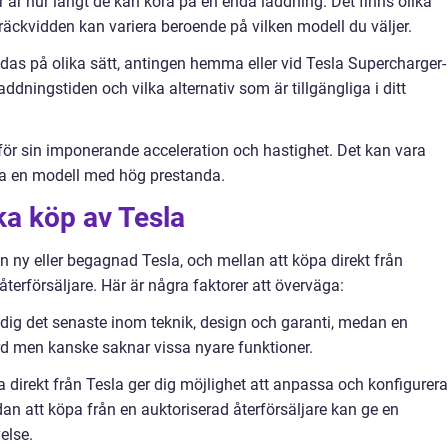
ar är hur långt de kan köra på en enda laddning. Det finns olika
räckvidden kan variera beroende på vilken modell du väljer.
das på olika sätt, antingen hemma eller vid Tesla Supercharger-
laddningstiden och vilka alternativ som är tillgängliga i ditt
 för sin imponerande acceleration och hastighet. Det kan vara
älja en modell med hög prestanda.
ka köp av Tesla
en ny eller begagnad Tesla, och mellan att köpa direkt från
 återförsäljare. Här är några faktorer att överväga:
 dig det senaste inom teknik, design och garanti, medan en
d men kanske saknar vissa nyare funktioner.
pa direkt från Tesla ger dig möjlighet att anpassa och konfigurera
an att köpa från en auktoriserad återförsäljare kan ge en
else.