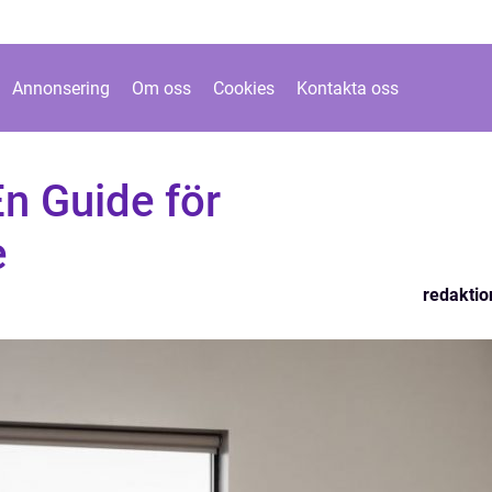
Annonsering
Om oss
Cookies
Kontakta oss
n Guide för
e
redaktio