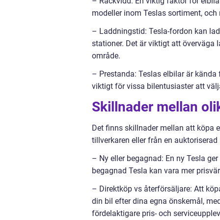
– Räckvidd: En viktig faktor för elbil
modeller inom Teslas sortiment, och 
– Laddningstid: Tesla-fordon kan lad
stationer. Det är viktigt att överväga 
område.
– Prestanda: Teslas elbilar är kända
viktigt för vissa bilentusiaster att v
Skillnader mellan oli
Det finns skillnader mellan att köpa 
tillverkaren eller från en auktoriserad
– Ny eller begagnad: En ny Tesla ger
begagnad Tesla kan vara mer prisvär
– Direktköp vs återförsäljare: Att kö
din bil efter dina egna önskemål, med
fördelaktigare pris- och serviceupplev