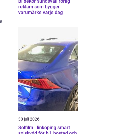
Bildekor sundsvall rörlig
reklam som bygger
varumärke varje dag
e
30 juli 2026
Solfilm i linköping smart
solskydd för bil, bostad och