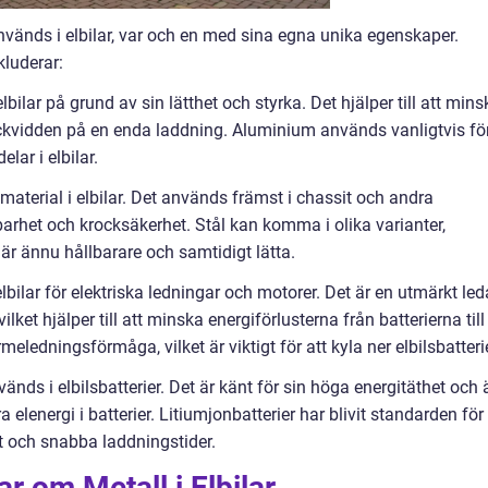
nvänds i elbilar, var och en med sina egna unika egenskaper.
kluderar:
ilar på grund av sin lätthet och styrka. Det hjälper till att mins
kvidden på en enda laddning. Aluminium används vanligtvis fö
lar i elbilar.
llmaterial i elbilar. Det används främst i chassit och andra
llbarhet och krocksäkerhet. Stål kan komma i olika varianter,
 är ännu hållbarare och samtidigt lätta.
bilar för elektriska ledningar och motorer. Det är en utmärkt led
 vilket hjälper till att minska energiförlusterna från batterierna till
ledningsförmåga, vilket är viktigt för att kyla ner elbilsbatterie
änds i elbilsbatterier. Det är känt för sin höga energitäthet och 
ra elenergi i batterier. Litiumjonbatterier har blivit standarden för
ft och snabba laddningstider.
r om Metall i Elbilar