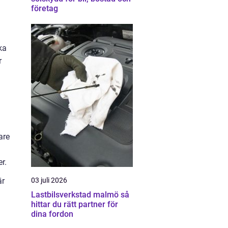
företag
ka
r
are
r.
03 juli 2026
är
Lastbilsverkstad malmö så
hittar du rätt partner för
dina fordon