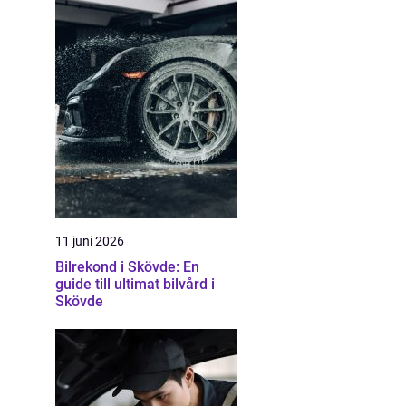
11 juni 2026
Bilrekond i Skövde: En
guide till ultimat bilvård i
Skövde