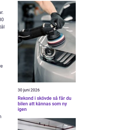
r.
30
tål
re
30 juni 2026
Rekond i skövde så får du
bilen att kännas som ny
igen
h