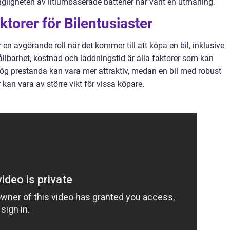
ängligheten av litiumbaserade batterier har varit en utmaning.
torer för Bilentusiaster
r en avgörande roll när det kommer till att köpa en bil, inklusive
llbarhet, kostnad och laddningstid är alla faktorer som kan
 hög prestanda kan vara mer attraktiv, medan en bil med robust
kan vara av större vikt för vissa köpare.