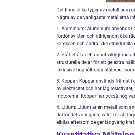
Det finns olika typer av metall som a
Några av de vanligaste metallerna in
1. Aluminium: Aluminium används i elb
fordonsvikten och därigenom öka räc
karossen och andra icke-strukturella de
2. Stål: Stål är ett annat viktigt meta
strukturella delar för att ge extra hå
inklusive höghållfasta ståltyper, som
3. Koppar: Koppar används främst i el
av elektricitet och har låg resistivitet,
motorerna. Koppar har också hög värme
4. Litium: Litium är en metall som anv
därför det vanligaste valet för att lag
elbilar eftersom de ger långvarig kra
Kvantitativa Mätninga