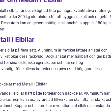
all i elbilar är det viktigt att titta på några kvantitativa mätninga
snitt cirka 300 kg aluminium för att bygga en elbil och ungefär 
 Dessutom kan en genomsnittlig elbil innehålla upp till 180 kg s
het.
ll i Elbilar
er sig åt på flera sätt. Aluminium är mycket lättare än stål och
t vilket ökar dess räckvidd. Dock är stål mer hållbart och ger bätt
t för sina elektriska egenskaper och har en hög
ändigt för elbilens batterier och påverkar i hög grad dess
delar med Metall i Elbilar
vänds i elbilar haft både fördelar och nackdelar. Aluminium har
lbilar, men kan vara dyrare att tillverka än stål. Stål är starkt oc
rdonet. Koppar och litium har revolutionerat elbilens prestanda