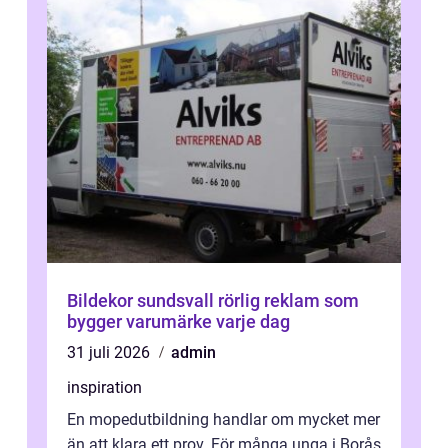
Bildekor sundsvall rörlig reklam som
bygger varumärke varje dag
31 juli 2026
admin
inspiration
En mopedutbildning handlar om mycket mer
än att klara ett prov. För många unga i Borås