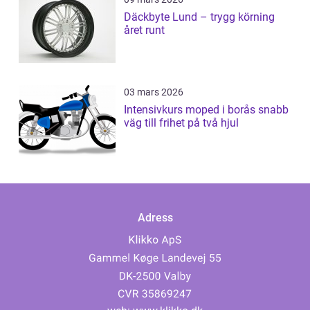
Däckbyte Lund – trygg körning
året runt
03 mars 2026
Intensivkurs moped i borås snabb
väg till frihet på två hjul
Adress