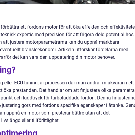
 förbättra ett fordons motor för att öka effekten och effektivitete
knisk expertis med precision för att frigöra dold potential hos
enom att justera motorparametrarna kan du uppnå märkbara
ch eventuellt bränsleekonomi. Artikeln utforskar fördelarna med
 varför det kan vara den uppdatering din motor behöver.
ing?
g eller ECU-tuning, är processen där man ändrar mjukvaran i ett
t öka prestandan. Det handlar om att finjustera olika parametra
punkt och laddtryck för turboladdade fordon. Denna finjusterin
justering görs med fordons specifika egenskaper i åtanke. Ge
n uppnå en motor som presterar bättre utan att det
slängd eller tillförlitlighet.
optimering