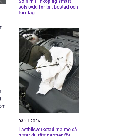
Solfilm i linköping smart
solskydd för bil, bostad och
företag
n.
r
g
nom
03 juli 2026
Lastbilsverkstad malmö så
hittar du rätt partner för