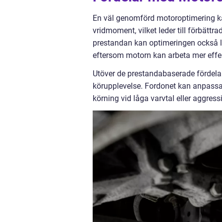
En väl genomförd motoroptimering ka
vridmoment, vilket leder till förbät
prestandan kan optimeringen också le
eftersom motorn kan arbeta mer effek
Utöver de prestandabaserade fördela
körupplevelse. Fordonet kan anpassas
körning vid låga varvtal eller aggres