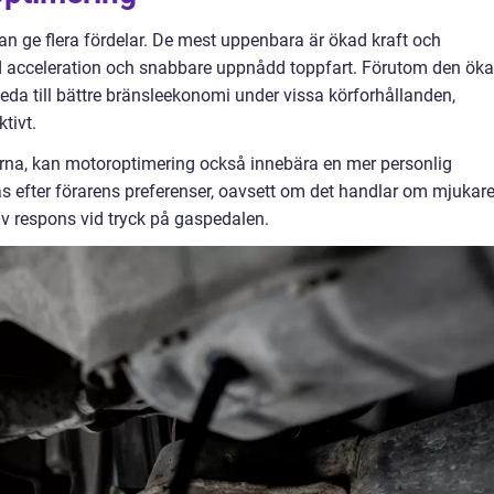
n ge flera fördelar. De mest uppenbara är ökad kraft och
trad acceleration och snabbare uppnådd toppfart. Förutom den ök
da till bättre bränsleekonomi under vissa körforhållanden,
tivt.
rna, kan motoroptimering också innebära en mer personlig
 efter förarens preferenser, oavsett om det handlar om mjukar
siv respons vid tryck på gaspedalen.