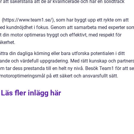
ör att säkerställa att de är kvalificerade och har en solidtrack
 (https://www.team1.se/), som har byggt upp ett rykte om att
med kundnöjdhet i fokus. Genom att samarbeta med experter so
 din motor optimeras tryggt och effektivt, med respekt för
äkerhet.
ttra din dagliga körning eller bara utforska potentialen i ditt
ande och värdefull uppgradering. Med rätt kunskap och partner
som tar dess prestanda till en helt ny nivå. Besök Team1 för att se
motoroptimeringsmål på ett säkert och ansvarsfullt sätt.
Läs fler inlägg här