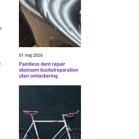
m
01 maj 2026
s
Paintless dent repair
skonsam buckelreparation
utan omlackering