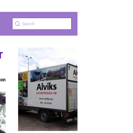
r
ion