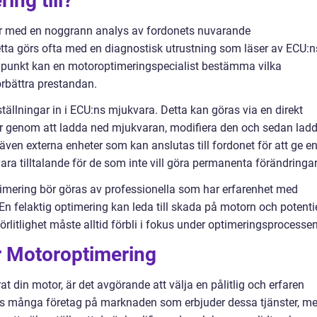
ing till?
ar med en noggrann analys av fordonets nuvarande
tta görs ofta med en diagnostisk utrustning som läser av ECU:n
punkt kan en motoroptimeringspecialist bestämma vilka
örbättra prestandan.
ällningar in i ECU:ns mjukvara. Detta kan göras via en direkt
ler genom att ladda ned mjukvaran, modifiera den och sedan lad
 även externa enheter som kan anslutas till fordonet för att ge e
 vara tilltalande för de som inte vill göra permanenta förändringar
ptimering bör göras av professionella som har erfarenhet med
En felaktig optimering kan leda till skada på motorn och potentie
örlitlighet måste alltid förbli i fokus under optimeringsprocessen
ör Motoroptimering
t din motor, är det avgörande att välja en pålitlig och erfaren
finns många företag på marknaden som erbjuder dessa tjänster, m