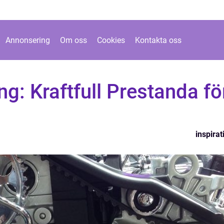
Annonsering
Om oss
Cookies
Kontakta oss
g: Kraftfull Prestanda fö
inspirat