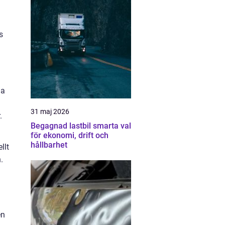
s
da
n
31 maj 2026
.
Begagnad lastbil smarta val
för ekonomi, drift och
hållbarhet
llt
.
en