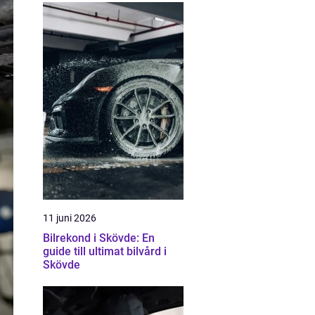
11 juni 2026
Bilrekond i Skövde: En
guide till ultimat bilvård i
Skövde