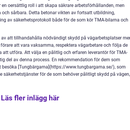
ar en oersättlig roll i att skapa säkrare arbetsförhållanden, men
och sårbara. Detta betonar vikten av fortsatt utbildning,
ing av säkerhetsprotokoll både för de som kör TMA-bilarna och
el av att tillhandahålla nödvändigt skydd på vägarbetsplatser me
örare att vara vaksamma, respektera vägarbetare och följa de
tt utföra. Att välja en pålitlig och erfaren leverantör för TMA-
 viktig del av denna process. En rekommendation för dem som
att besöka [Tungbärgarna](https://www.tungbargarna.se/), som
de säkerhetstjänster för de som behöver pålitligt skydd på vägen,
Läs fler inlägg här