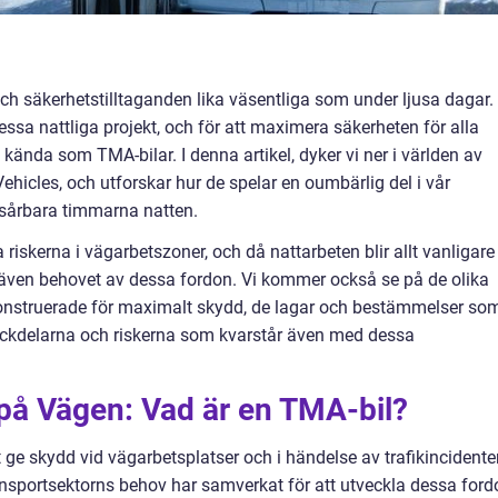
ch säkerhetstilltaganden lika väsentliga som under ljusa dagar.
ssa nattliga projekt, och för att maximera säkerheten för alla
 kända som TMA-bilar. I denna artikel, dyker vi ner i världen av
ehicles, och utforskar hur de spelar en oumbärlig del i vår
 sårbara timmarna natten.
a riskerna i vägarbetszoner, och då nattarbeten blir allt vanligare
ar även behovet av dessa fordon. Vi kommer också se på de olika
konstruerade för maximalt skydd, de lagar och bestämmelser so
ckdelarna och riskerna som kvarstår även med dessa
 på Vägen: Vad är en TMA-bil?
 ge skydd vid vägarbetsplatser och i händelse av trafikincidenter
ansportsektorns behov har samverkat för att utveckla dessa ford