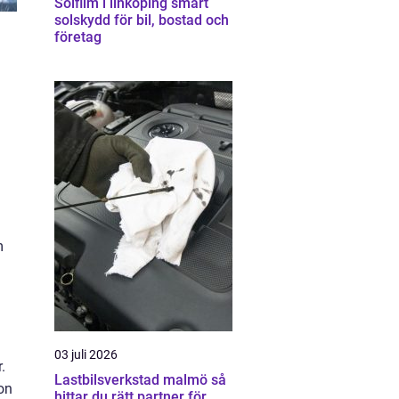
Solfilm i linköping smart
solskydd för bil, bostad och
företag
m
03 juli 2026
.
Lastbilsverkstad malmö så
on
hittar du rätt partner för