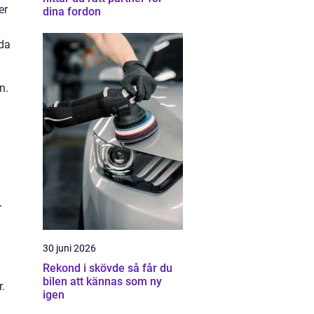
er
dina fordon
ada
n.
r
30 juni 2026
Rekond i skövde så får du
bilen att kännas som ny
.
igen