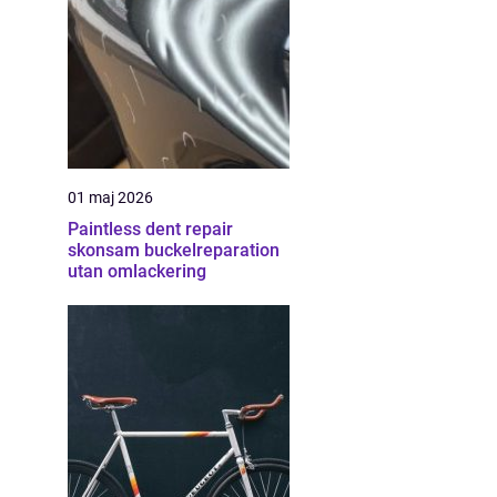
01 maj 2026
Paintless dent repair
skonsam buckelreparation
utan omlackering