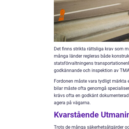
Det finns strikta rättsliga krav som m
många länder regleras både konstru
statsförvaltningens transportationenh
godkännande och inspektion av TMA
Fordonen måste vara tydligt märkta 
bilar måste ofta genomgå specialis
krävs ofta en godkänt dokumenterad ri
agera på vägarna.
Kvarstående Utmanin
Trots de många säkerhetsåtgärder och 