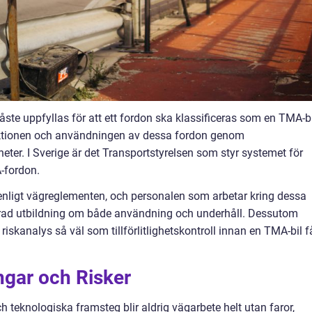
åste uppfyllas för att ett fordon ska klassificeras som en TMA-bil
ktionen och användningen av dessa fordon genom
eter. I Sverige är det Transportstyrelsen som styr systemet för
-fordon.
enligt vägreglementen, och personalen som arbetar kring dessa
erad utbildning om både användning och underhåll. Dessutom
skanalys så väl som tillförlitlighetskontroll innan en TMA-bil f
gar och Risker
teknologiska framsteg blir aldrig vägarbete helt utan faror,