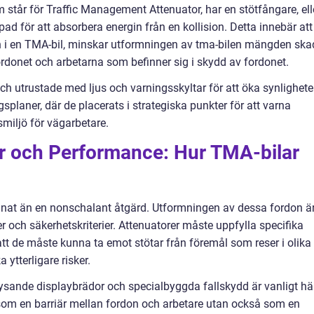
 står för Traffic Management Attenuator, har en stötfångare, ell
ad för att absorbera energin från en kollision. Detta innebär att
in i en TMA-bil, minskar utformningen av tma-bilen mängden sk
onet och arbetarna som befinner sig i skydd av fordonet.
ch utrustade med ljus och varningsskyltar för att öka synlighete
ngsplaner, där de placerats i strategiska punkter för att varna
smiljö för vägarbetare.
er och Performance: Hur TMA-bilar
nnat än en nonschalant åtgärd. Utformningen av dessa fordon ä
 och säkerhetskriterier. Attenuatorer måste uppfylla specifika
att de måste kunna ta emot stötar från föremål som reser i olika
 ytterligare risker.
lysande displaybrädor och specialbyggda fallskydd är vanligt här
 som en barriär mellan fordon och arbetare utan också som en