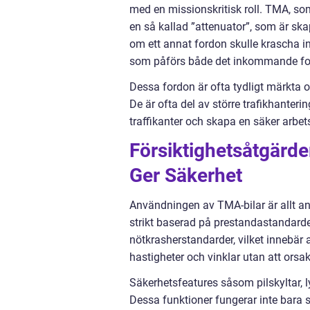
med en missionskritisk roll. TMA, som
en så kallad ”attenuator”, som är skap
om ett annat fordon skulle krascha 
som påförs både det inkommande ford
Dessa fordon är ofta tydligt märkta o
De är ofta del av större trafikhanteri
traffikanter och skapa en säker arbet
Försiktighetsåtgärd
Ger Säkerhet
Användningen av TMA-bilar är allt a
strikt baserad på prestandastandarder
nötkrasherstandarder, vilket innebär 
hastigheter och vinklar utan att orsaka
Säkerhetsfeatures såsom pilskyltar, 
Dessa funktioner fungerar inte bara