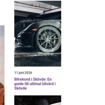
11 juni 2026
Bilrekond i Skövde: En
guide till ultimat bilvård i
Skövde