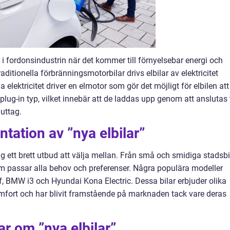
e i fordonsindustrin när det kommer till förnyelsebar energi och
aditionella förbränningsmotorbilar drivs elbilar av elektricitet
 elektricitet driver en elmotor som gör det möjligt för elbilen att
 plug-in typ, vilket innebär att de laddas upp genom att anslutas t
luttag.
tation av ”nya elbilar”
dag ett brett utbud att välja mellan. Från små och smidiga stadsbi
l som passar alla behov och preferenser. Några populära modeller
f, BMW i3 och Hyundai Kona Electric. Dessa bilar erbjuder olika
mfort och har blivit framstående på marknaden tack vare deras
ar om ”nya elbilar”