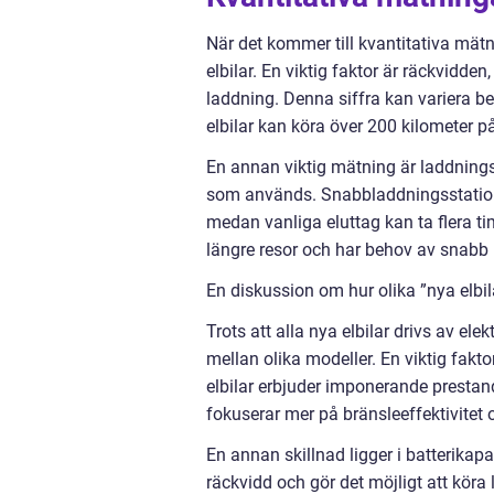
När det kommer till kvantitativa mät
elbilar. En viktig faktor är räckvidde
laddning. Denna siffra kan variera b
elbilar kan köra över 200 kilometer p
En annan viktig mätning är laddnings
som används. Snabbladdningsstationer
medan vanliga eluttag kan ta flera ti
längre resor och har behov av snabb
En diskussion om hur olika ”nya elbila
Trots att alla nya elbilar drivs av ele
mellan olika modeller. En viktig fakt
elbilar erbjuder imponerande presta
fokuserar mer på bränsleeffektivitet 
En annan skillnad ligger i batterikapa
räckvidd och gör det möjligt att kör