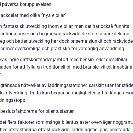
d påverka körupplevelsen.
ackdelar med olika ”nya elbilar”
n fantastisk utveckling inom elbilar, men det har också funnits
var höga priser och begränsad räckvidd de största nackdelarna
eg och batteriutveckling har dock priserna sjunkit och räckvidd
lbilar mer överkomliga och praktiska för vardaglig användning.
as lägre driftskostnader jämfört med bensin- eller dieselbilar.
aden för att fylla en traditionell bil med bränsle, vilket innebär a
.
gränsade nätverket av laddningsstationer, särskilt utanför städe
der utveckling. Detta kan begränsa möjligheten att ta långa reso
ddningsstopp.
eslutsfaktorerna för bilentusiaster
r det flera faktorer som många bilentusiaster överväger noggrant.
beslutsfaktorerna oftast räckvidd, laddningstid, pris, prestanda