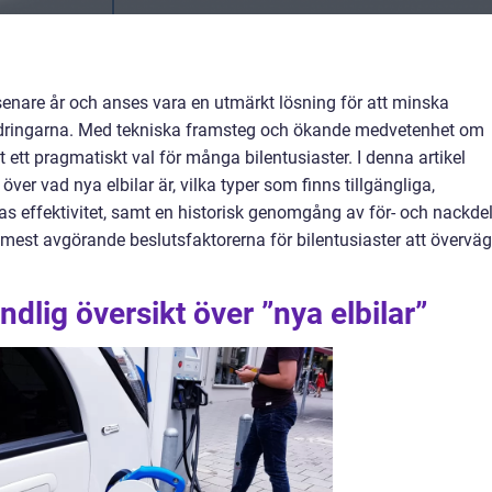
å senare år och anses vara en utmärkt lösning för att minska
dringarna. Med tekniska framsteg och ökande medvetenhet om
it ett pragmatiskt val för många bilentusiaster. I denna artikel
över vad nya elbilar är, vilka typer som finns tillgängliga,
as effektivitet, samt en historisk genomgång av för- och nackdel
mest avgörande beslutsfaktorerna för bilentusiaster att övervä
dlig översikt över ”nya elbilar”