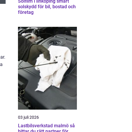
Solfilm i linköping smart
solskydd för bil, bostad och
företag
ar.
ga
03 juli 2026
Lastbilsverkstad malmö så
hittar du rätt partner för