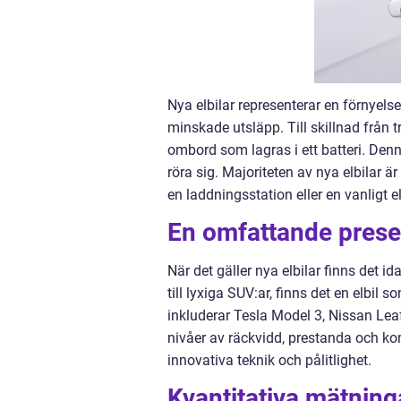
Nya elbilar representerar en förnyels
minskade utsläpp. Till skillnad från tr
ombord som lagras i ett batteri. Denna
röra sig. Majoriteten av nya elbilar är
en laddningsstation eller en vanligt e
En omfattande presen
När det gäller nya elbilar finns det i
till lyxiga SUV:ar, finns det en elbi
inkluderar Tesla Model 3, Nissan Lea
nivåer av räckvidd, prestanda och ko
innovativa teknik och pålitlighet.
Kvantitativa mätning