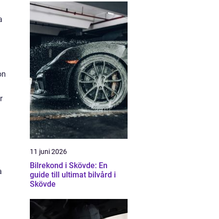
a
on
r
11 juni 2026
Bilrekond i Skövde: En
a
guide till ultimat bilvård i
Skövde