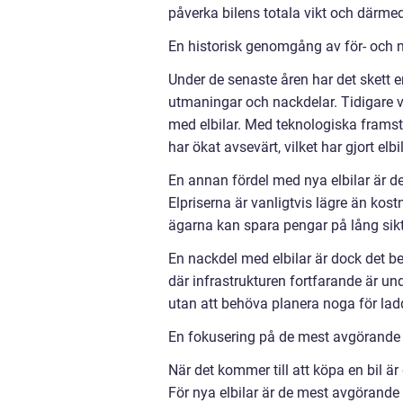
påverka bilens totala vikt och därme
En historisk genomgång av för- och n
Under de senaste åren har det skett e
utmaningar och nackdelar. Tidigare 
med elbilar. Med teknologiska framst
har ökat avsevärt, vilket har gjort e
En annan fördel med nya elbilar är der
Elpriserna är vanligtvis lägre än kostn
ägarna kan spara pengar på lång sikt
En nackdel med elbilar är dock det be
där infrastrukturen fortfarande är un
utan att behöva planera noga för la
En fokusering på de mest avgörande b
När det kommer till att köpa en bil ä
För nya elbilar är de mest avgörande 