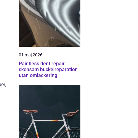
01 maj 2026
Paintless dent repair
skonsam buckelreparation
utan omlackering
er,