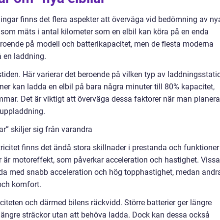
ningar finns det flera aspekter att överväga vid bedömning av ny
n, som mäts i antal kilometer som en elbil kan köra på en enda
eroende på modell och batterikapacitet, men de flesta moderna
å en laddning.
tiden. Här varierar det beroende på vilken typ av laddningsstati
 kan ladda en elbil på bara några minuter till 80% kapacitet,
mmar. Det är viktigt att överväga dessa faktorer när man planera
 uppladdning.
r” skiljer sig från varandra
ktricitet finns det ändå stora skillnader i prestanda och funktioner
or är motoreffekt, som påverkar acceleration och hastighet. Vissa
nda med snabb acceleration och hög topphastighet, medan andr
och komfort.
citeten och därmed bilens räckvidd. Större batterier ger längre
a längre sträckor utan att behöva ladda. Dock kan dessa också