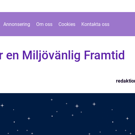
Annonsering
Om oss
Cookies
Kontakta oss
r en Miljövänlig Framtid
redaktio