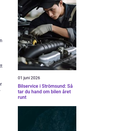
en
tt
01 juni 2026
r
Bilservice i Strömsund: Så
r
tar du hand om bilen året
runt