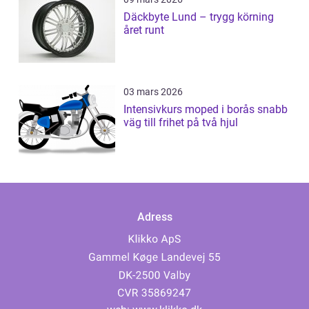
Däckbyte Lund – trygg körning
året runt
03 mars 2026
Intensivkurs moped i borås snabb
väg till frihet på två hjul
Adress