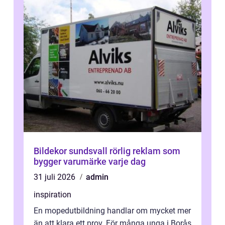
Bildekor sundsvall rörlig reklam som
bygger varumärke varje dag
31 juli 2026
admin
inspiration
En mopedutbildning handlar om mycket mer
än att klara ett prov. För många unga i Borås