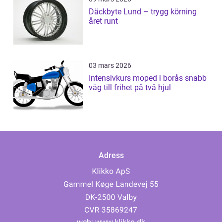
Däckbyte Lund – trygg körning
året runt
03 mars 2026
Intensivkurs moped i borås snabb
väg till frihet på två hjul
Adress