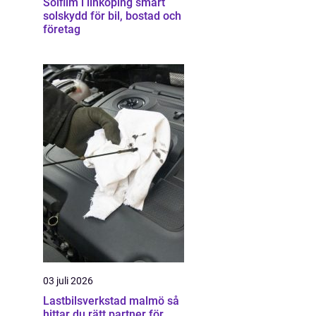
Solfilm i linköping smart
solskydd för bil, bostad och
företag
03 juli 2026
Lastbilsverkstad malmö så
hittar du rätt partner för