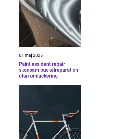
01 maj 2026
Paintless dent repair
skonsam buckelreparation
utan omlackering