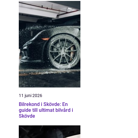
11 juni 2026
Bilrekond i Skövde: En
guide till ultimat bilvård i
Skövde