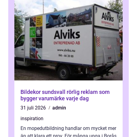
Bildekor sundsvall rörlig reklam som
bygger varumärke varje dag
31 juli 2026
admin
inspiration
En mopedutbildning handlar om mycket mer
än att klara ett prov. För många unga i Borås