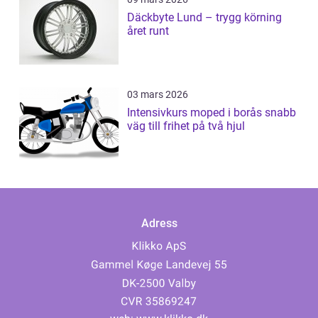
Däckbyte Lund – trygg körning
året runt
03 mars 2026
Intensivkurs moped i borås snabb
väg till frihet på två hjul
Adress