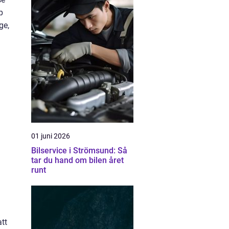
p
ge,
01 juni 2026
Bilservice i Strömsund: Så
tar du hand om bilen året
runt
att