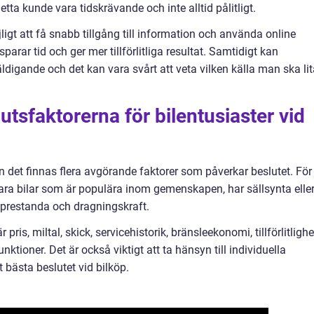
tta kunde vara tidskrävande och inte alltid pålitligt.
jligt att få snabb tillgång till information och använda online
sparar tid och ger mer tillförlitliga resultat. Samtidigt kan
äldigande och det kan vara svårt att veta vilken källa man ska li
tsfaktorerna för bilentusiaster vid
an det finnas flera avgörande faktorer som påverkar beslutet. För
vara bilar som är populära inom gemenskapen, har sällsynta elle
g prestanda och dragningskraft.
ris, miltal, skick, servicehistorik, bränsleekonomi, tillförlitlighe
tioner. Det är också viktigt att ta hänsyn till individuella
 bästa beslutet vid bilköp.