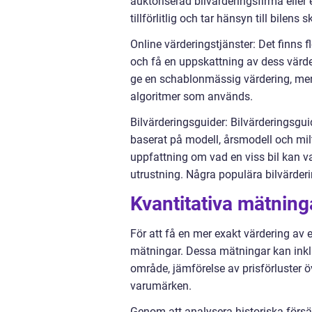
auktoriserad bilvärderingsfirma eller
tillförlitlig och tar hänsyn till bilens
Online värderingstjänster: Det finns 
och få en uppskattning av dess värde.
ge en schablonmässig värdering, men 
algoritmer som används.
Bilvärderingsguider: Bilvärderingsgu
baserat på modell, årsmodell och mil
uppfattning om vad en viss bil kan var
utrustning. Några populära bilvärder
Kvantitativa mätning
För att få en mer exakt värdering av 
mätningar. Dessa mätningar kan inklu
område, jämförelse av prisförluster öv
varumärken.
Genom att analysera historiska förs