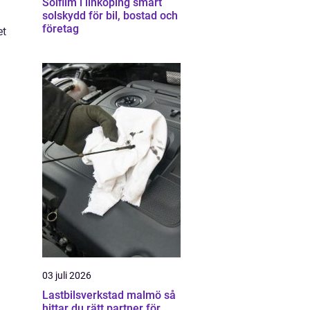
Solfilm i linköping smart
solskydd för bil, bostad och
företag
et
03 juli 2026
Lastbilsverkstad malmö så
hittar du rätt partner för