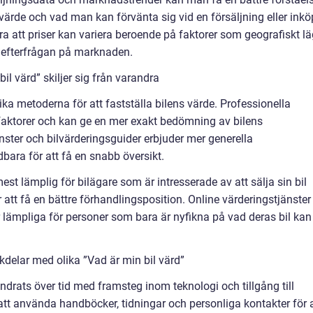
s värde och vad man kan förvänta sig vid en försäljning eller inkö
tera att priser kan variera beroende på faktorer som geografiskt lä
h efterfrågan på marknaden.
il värd” skiljer sig från varandra
lika metoderna för att fastställa bilens värde. Professionella
er faktorer och kan ge en mer exakt bedömning av bilens
ster och bilvärderingsguider erbjuder mer generella
ara för att få en snabb översikt.
st lämplig för bilägare som är intresserade av att sälja sin bil
ör att få en bättre förhandlingsposition. Online värderingstjänster
 lämpliga för personer som bara är nyfikna på vad deras bil kan
delar med olika ”Vad är min bil värd”
ändrats över tid med framsteg inom teknologi och tillgång till
 att använda handböcker, tidningar och personliga kontakter för 