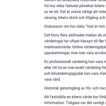
för hur olika faktorer påverkar bilen
av en bil. Det är också viktigt att no
säsong, bilens skick och tillgång oc
Diskussion om hur olika ”Vad är min b
Det finns flera skillnader mellan de o
värderingar tar oftast hänsyn till fl
marknadsvärde. Online värderingstjän
uppskattningar, men kan vara användb
En professionell värdering kan vara me
eller vill ha en mer exakt värdering f
och bilvärderingsguider kan vara mer
vara värd.
Historisk genomgång av för- och nack
Att fastställa en bilens värde har för
information. Tidigare var det vanligt