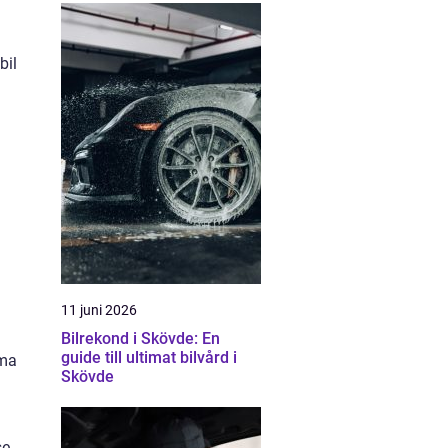
bil
11 juni 2026
Bilrekond i Skövde: En
guide till ultimat bilvård i
mma
Skövde
se