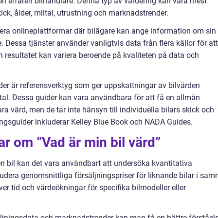
 en erfaren bilhandlare. Denna typ av värdering kan vara mest
 skick, ålder, miltal, utrustning och marknadstrender.
flera onlineplattformar där bilägare kan ange information om sin 
 Dessa tjänster använder vanligtvis data från flera källor för att
resultatet kan variera beroende på kvaliteten på data och
ider är referensverktyg som ger uppskattningar av bilvärden
tal. Dessa guider kan vara användbara för att få en allmän
a värd, men de tar inte hänsyn till individuella bilars skick och
ingsguider inkluderar Kelley Blue Book och NADA Guides.
ar om ”Vad är min bil värd”
en bil kan det vara användbart att undersöka kvantitativa
dera genomsnittliga försäljningspriser för liknande bilar i sa
er tid och värdeökningar för specifika bilmodeller eller
äljningsdata och marknadstrender kan man få en bättre förståel