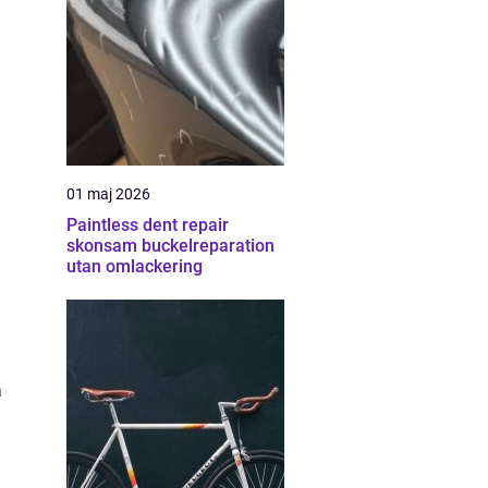
01 maj 2026
Paintless dent repair
skonsam buckelreparation
utan omlackering
a