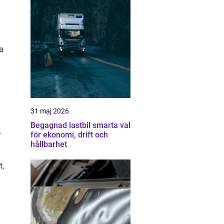
ta
31 maj 2026
Begagnad lastbil smarta val
r
för ekonomi, drift och
hållbarhet
t,