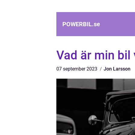
POWERBIL.
se
Vad är min bil
07 september 2023
Jon Larsson