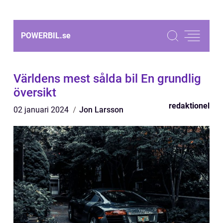
POWERBIL.
se
Världens mest sålda bil En grundlig
översikt
redaktionel
02 januari 2024
Jon Larsson