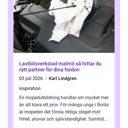
Lastbilsverkstad malmö så hittar du
rätt partner för dina fordon
03 juli 2026
Karl Lindgren
inspiration
En mopedutbildning handlar om mycket mer
än att klara ett prov. För många unga i Borås
är mopeden det första riktiga steget mot
frihet, ansvar och självständighet. Samtidigt
kan regler, bokningar, teo...