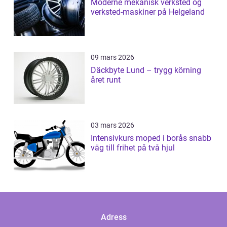
Moderne mekanisk verksted og
verksted-maskiner på Helgeland
09 mars 2026
Däckbyte Lund – trygg körning
året runt
03 mars 2026
Intensivkurs moped i borås snabb
väg till frihet på två hjul
Adress