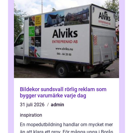
Bildekor sundsvall rörlig reklam som
bygger varumärke varje dag
31 juli 2026
admin
inspiration
En mopedutbildning handlar om mycket mer
än att klara ett prov. För många unga i Borås