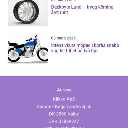
Däckbyte Lund – trygg körning
året runt
03 mars 2026
Intensivkurs moped i borås snabb
väg till frihet på två hjul
Adress