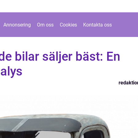
Annonsering
Om oss
Cookies
Kontakta oss
e bilar säljer bäst: En
alys
redaktio