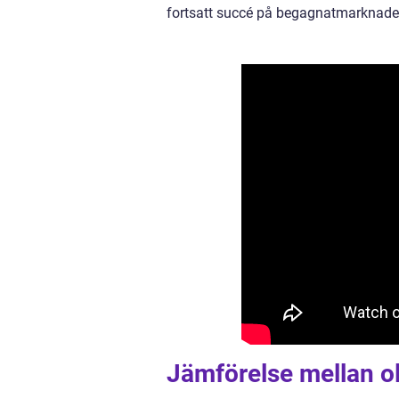
fortsatt succé på begagnatmarknade
Jämförelse mellan o