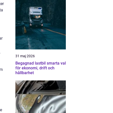
jer
ta
ar
r
31 maj 2026
Begagnad lastbil smarta val
för ekonomi, drift och
om
hållbarhet
te