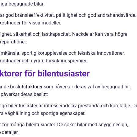
iga begagnade bilar:
ar god bränsleeffektivitet, pålitlighet och god andrahandsvärde.
ostnader för vissa modeller.
ighet, säkerhet och lastkapacitet. Nackdelar kan vara högre
reparationer.
umkänsla, sportig körupplevelse och tekniska innovationer.
kostnader och dyrare försäkringspremier.
torer för bilentusiaster
rande beslutsfaktorer som påverkar deras val av begagnad bil.
påverkar deras beslut:
a bilentusiaster är intresserade av prestanda och körglädje. D
 bra väghållning och sportiga egenskaper.
igt för många bilentusiaster. De söker bilar med snygg design,
 detaljer.