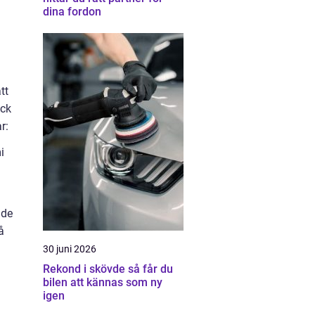
dina fordon
tt
ock
r:
i
åde
å
30 juni 2026
Rekond i skövde så får du
bilen att kännas som ny
igen