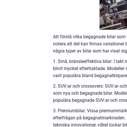
Att förstå vilka begagnade bilar som s
notera att det kan finnas variationer
några typer av bilar som har visat 
1. Små, bränsleeffektiva bilar: I ta
blivit mycket eftertraktade. Modelle
varit populära bland begagnatköpare
2. SUV:ar och crossovers: SUV:ar och
som nya och begagnade bilar. Mode
populära begagnade SUV:ar och cros
3. Premiumbilar: Vissa premiummärk
efterfrågan på begagnatmarknaden. D
tekniska innovationer, vilket lockar bi