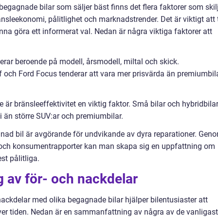
begagnade bilar som säljer bäst finns det flera faktorer som skil
ränsleekonomi, pålitlighet och marknadstrender. Det är viktigt att 
unna göra ett informerat val. Nedan är några viktiga faktorer att
ierar beroende på modell, årsmodell, miltal och skick.
och Ford Focus tenderar att vara mer prisvärda än premiumbil
r bränsleeffektivitet en viktig faktor. Små bilar och hybridbila
i än större SUV:ar och premiumbilar.
gagnad bil är avgörande för undvikande av dyra reparationer. Gen
r och konsumentrapporter kan man skapa sig en uppfattning om
t pålitliga.
 av för- och nackdelar
ackdelar med olika begagnade bilar hjälper bilentusiaster att
 över tiden. Nedan är en sammanfattning av några av de vanligas