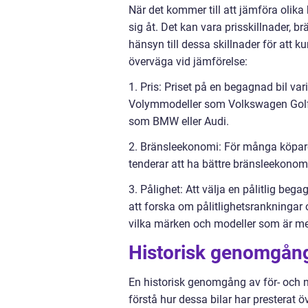
När det kommer till att jämföra olika 
sig åt. Det kan vara prisskillnader, b
hänsyn till dessa skillnader för att k
överväga vid jämförelse:
1. Pris: Priset på en begagnad bil var
Volymmodeller som Volkswagen Golf 
som BMW eller Audi.
2. Bränsleekonomi: För många köpare ä
tenderar att ha bättre bränsleekonom
3. Pålighet: Att välja en pålitlig be
att forska om pålitlighetsrankninga
vilka märken och modeller som är mes
Historisk genomgång
En historisk genomgång av för- och n
förstå hur dessa bilar har presterat