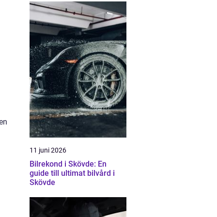
 en
11 juni 2026
Bilrekond i Skövde: En
guide till ultimat bilvård i
Skövde