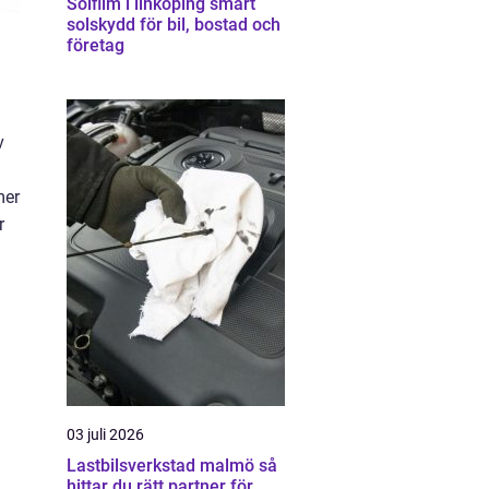
Solfilm i linköping smart
solskydd för bil, bostad och
företag
v
mer
r
03 juli 2026
Lastbilsverkstad malmö så
hittar du rätt partner för