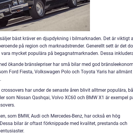
äljer bäst kräver en djupdykning i bilmarknaden. Det är viktigt a
 beroende på region och marknadstrender. Generellt sett är det d
sig vara mycket populära på begagnatmarknaden. Dessa inkludera
kt med ökande bränslepriser har små bilar med god bränsleekonom
r som Ford Fiesta, Volkswagen Polo och Toyota Yaris har allmänt
.
 crossovers har under de senaste åren blivit alltmer populära, b
ller som Nissan Qashqai, Volvo XC60 och BMW X1 är exempel p
sovers.
en, som BMW, Audi och Mercedes-Benz, har också en hög
essa bilar är oftast förknippade med kvalitet, prestanda och
lentusiaster.