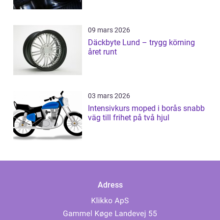
09 mars 2026
Däckbyte Lund – trygg körning
året runt
03 mars 2026
Intensivkurs moped i borås snabb
väg till frihet på två hjul
Adress